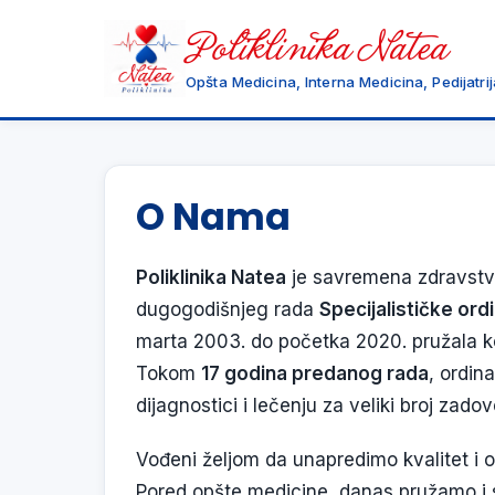
Poliklinika Natea
Opšta Medicina, Interna Medicina, Pedijatrij
O Nama
Poliklinika Natea
je savremena zdravstve
dugogodišnjeg rada
Specijalističke or
marta 2003. do početka 2020. pružala ko
Tokom
17 godina predanog rada
, ordin
dijagnostici i lečenju za veliki broj zadov
Vođeni željom da unapredimo kvalitet i 
Pored opšte medicine, danas pružamo i s