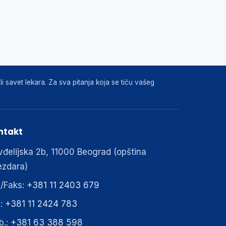
i savet lekara. Za sva pitanja koja se tiču vašeg
ntakt
đelijska 2b, 11000 Beograd (opština
ezdara)
./Faks:
+381 11 2403 679
.:
+381 11 2424 783
b.:
+381 63 388 598