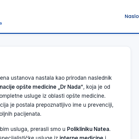
Nasl
a
na ustanova nastala kao prirodan naslednik
dinacije opšte medicine „Dr Nada“
, koja je od
mpletne usluge iz oblasti opšte medicine.
acija je postala prepoznatljivo ime u prevenciji,
oljnih pacijenata.
obim usluga, prerasli smo u
Polikliniku Natea
.
pecijalističke usluge iz
interne medicine
i