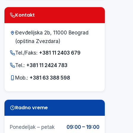
Kontakt
Đevđelijska 2b, 11000 Beograd
(opština Zvezdara)
Tel./Faks:
+381 11 2403 679
Tel.:
+381 11 2424 783
Mob.:
+381 63 388 598
Radno vreme
Ponedeljak – petak
09:00 – 19:00