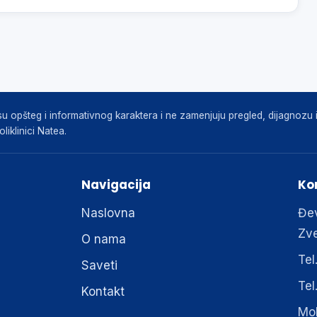
 opšteg i informativnog karaktera i ne zamenjuju pregled, dijagnozu il
liklinici Natea.
Navigacija
Ko
Naslovna
Đev
Zv
O nama
Tel
Saveti
Tel
Kontakt
Mo